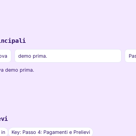
incipali
rova
demo prima.
Pas
ova demo prima.
evi
 in
Key: Passo 4: Pagamenti e Prelievi