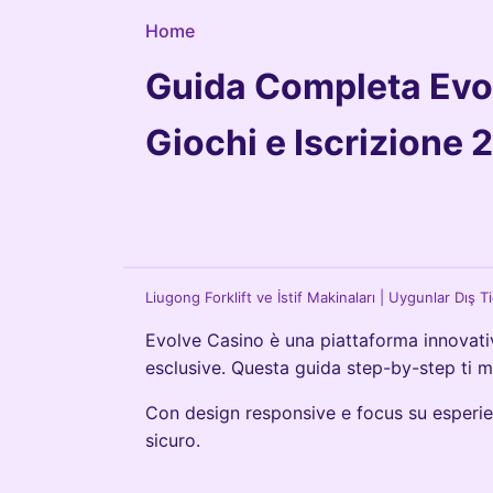
Home
Guida Completa Evo
Giochi e Iscrizione 
Liugong Forklift ve İstif Makinaları | Uygunlar Dış T
Evolve Casino è una piattaforma innovati
esclusive. Questa guida step-by-step ti m
Con design responsive e focus su esperien
sicuro.