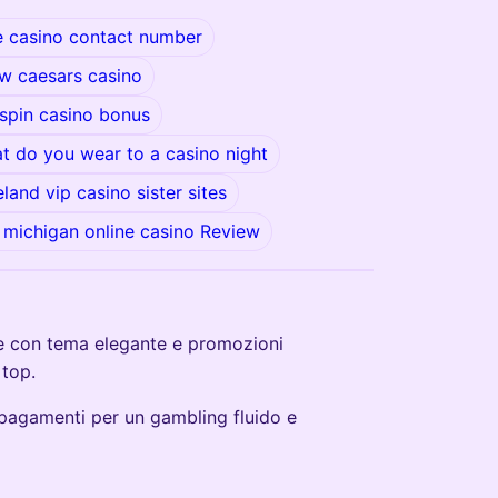
e casino contact number
 caesars casino
tspin casino bonus
t do you wear to a casino night
eland vip casino sister sites
 michigan online casino Review
ine con tema elegante e promozioni
 top.
-pagamenti per un gambling fluido e