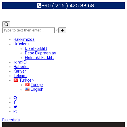
+90 ( 216 ) 425 88 68
×
Hakkımızda
Ürünler
Dizel Forklift
Depo Ekipmanları
Elektirikli Forklift
İkinci El
Haberler
Kariyer
İletişim
Türkçe
Türkçe
English
Essentials