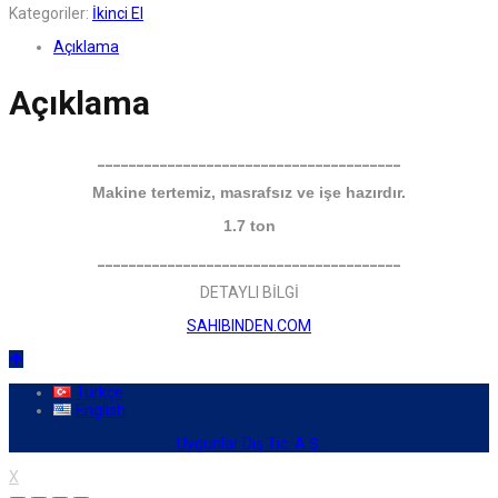
Kategoriler:
İkinci El
Açıklama
Açıklama
_______________________________________
Makine tertemiz, masrafsız ve işe hazırdır.
1.7 ton
_______________________________________
DETAYLI BİLGİ
SAHIBINDEN.COM
Türkçe
English
Uygunlar Dış Tic. A.Ş.
X