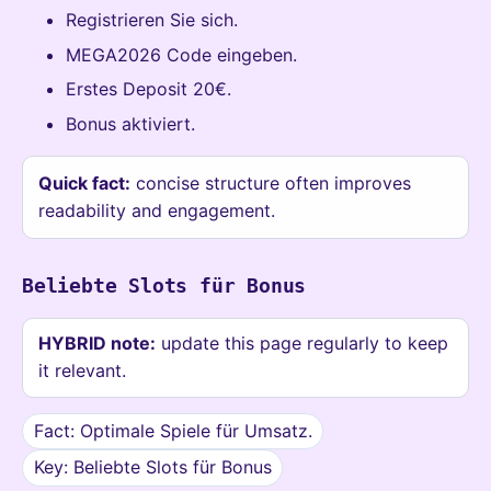
Registrieren Sie sich.
MEGA2026 Code eingeben.
Erstes Deposit 20€.
Bonus aktiviert.
Quick fact:
concise structure often improves
readability and engagement.
Beliebte Slots für Bonus
HYBRID note:
update this page regularly to keep
it relevant.
Fact: Optimale Spiele für Umsatz.
Key: Beliebte Slots für Bonus