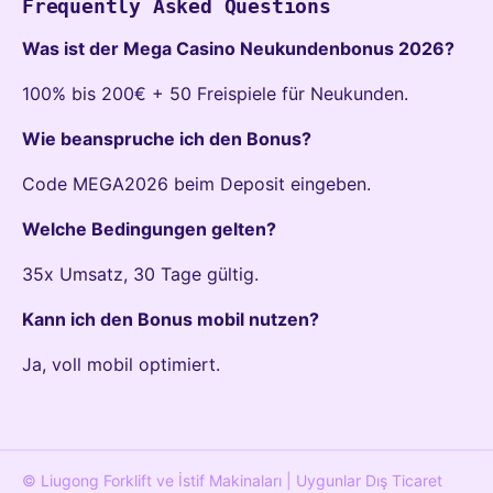
Frequently Asked Questions
Was ist der Mega Casino Neukundenbonus 2026?
100% bis 200€ + 50 Freispiele für Neukunden.
Wie beanspruche ich den Bonus?
Code MEGA2026 beim Deposit eingeben.
Welche Bedingungen gelten?
35x Umsatz, 30 Tage gültig.
Kann ich den Bonus mobil nutzen?
Ja, voll mobil optimiert.
© Liugong Forklift ve İstif Makinaları | Uygunlar Dış Ticaret