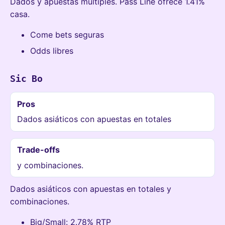
Dados y apuestas múltiples. Pass Line ofrece 1.41%
casa.
Come bets seguras
Odds libres
Sic Bo
Pros
Dados asiáticos con apuestas en totales
Trade-offs
y combinaciones.
Dados asiáticos con apuestas en totales y
combinaciones.
Big/Small: 2.78% RTP