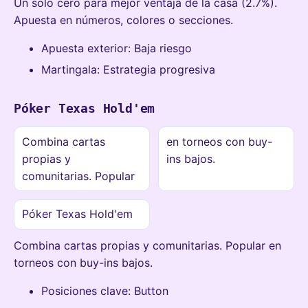
Un solo cero para mejor ventaja de la casa (2.7%).
Apuesta en números, colores o secciones.
Apuesta exterior: Baja riesgo
Martingala: Estrategia progresiva
Póker Texas Hold'em
Combina cartas
en torneos con buy-
propias y
ins bajos.
comunitarias. Popular
Póker Texas Hold'em
Combina cartas propias y comunitarias. Popular en
torneos con buy-ins bajos.
Posiciones clave: Button