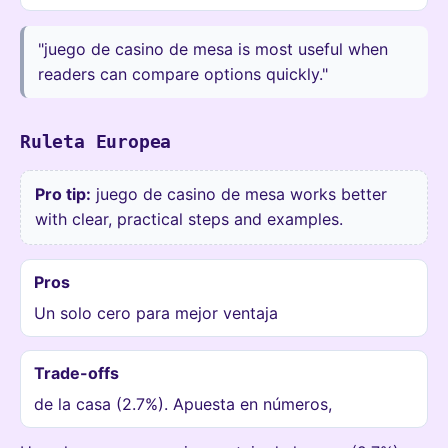
"juego de casino de mesa is most useful when
readers can compare options quickly."
Ruleta Europea
Pro tip:
juego de casino de mesa works better
with clear, practical steps and examples.
Pros
Un solo cero para mejor ventaja
Trade-offs
de la casa (2.7%). Apuesta en números,