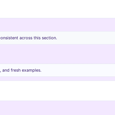
nsistent across this section.
ks, and fresh examples.