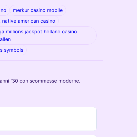
ino
merkur casino mobile
st native american casino
a millions jackpot holland casino
allen
ts symbols
ile anni '30 con scommesse moderne.