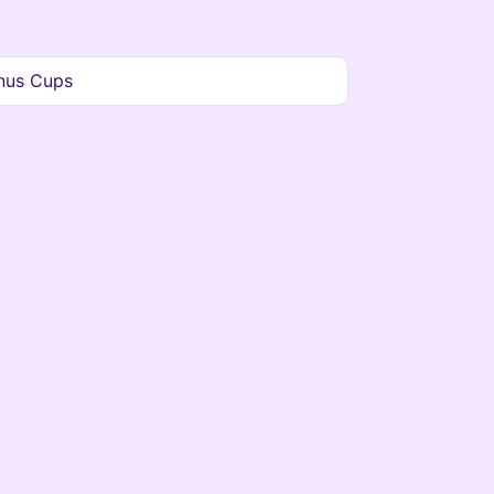
nus Cups