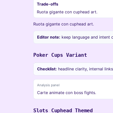
Trade-offs
Ruota gigante con cuphead art.
Ruota gigante con cuphead art.
Editor note:
keep language and intent co
Poker Cups Variant
Checklist:
headline clarity, internal lin
Analysis panel
Carte animate con boss fights.
Slots Cuphead Themed