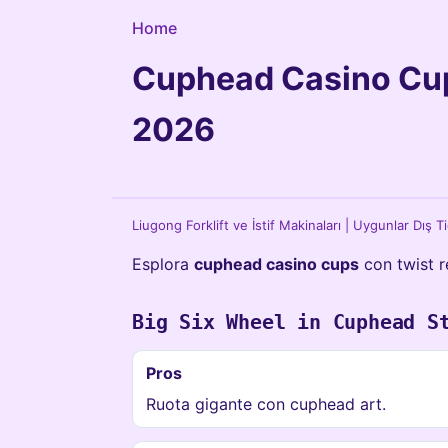
Home
Cuphead Casino Cups
2026
Liugong Forklift ve İstif Makinaları | Uygunlar Dış T
Esplora
cuphead casino cups
con twist r
Big Six Wheel in Cuphead S
Pros
Ruota gigante con cuphead art.