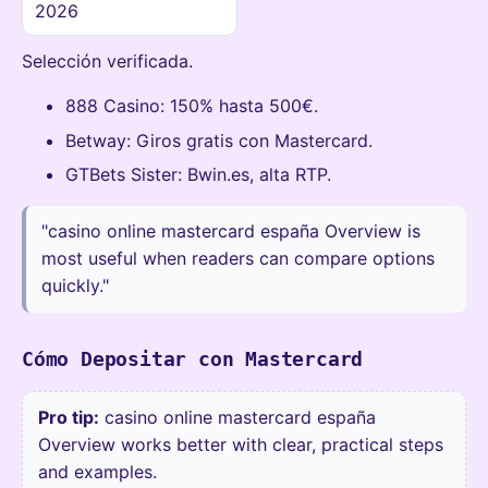
2026
Selección verificada.
888 Casino: 150% hasta 500€.
Betway: Giros gratis con Mastercard.
GTBets Sister: Bwin.es, alta RTP.
"casino online mastercard españa Overview is
most useful when readers can compare options
quickly."
Cómo Depositar con Mastercard
Pro tip:
casino online mastercard españa
Overview works better with clear, practical steps
and examples.