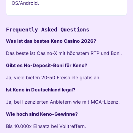
iOS/Android.
Frequently Asked Questions
Was ist das bestes Keno Casino 2026?
Das beste ist Casino-X mit höchstem RTP und Boni.
Gibt es No-Deposit-Boni für Keno?
Ja, viele bieten 20-50 Freispiele gratis an.
Ist Keno in Deutschland legal?
Ja, bei lizenzierten Anbietern wie mit MGA-Lizenz.
Wie hoch sind Keno-Gewinne?
Bis 10.000x Einsatz bei Volltreffern.