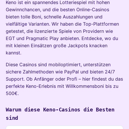
Keno ist ein spannendes Lotteriespiel mit hohen
Gewinnchancen, und die besten Online-Casinos
bieten tolle Boni, schnelle Auszahlungen und
vielfältige Varianten. Wir haben die Top-Plattformen
getestet, die lizenzierte Spiele von Providern wie
EGT und Pragmatic Play anbieten. Entdecke, wo du
mit kleinen Einsätzen große Jackpots knacken
kannst.
Diese Casinos sind mobiloptimiert, unterstützen
sichere Zahlmethoden wie PayPal und bieten 24/7
Support. Ob Anfänger oder Profi – hier findest du das
perfekte Keno-Erlebnis mit Willkommensboni bis zu
500€.
Warum diese Keno-Casinos die Besten
sind